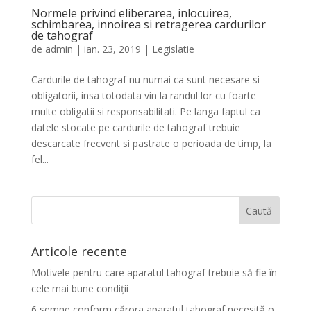
Normele privind eliberarea, inlocuirea,
schimbarea, innoirea si retragerea cardurilor
de tahograf
de
admin
|
ian. 23, 2019
|
Legislatie
Cardurile de tahograf nu numai ca sunt necesare si
obligatorii, insa totodata vin la randul lor cu foarte
multe obligatii si responsabilitati. Pe langa faptul ca
datele stocate pe cardurile de tahograf trebuie
descarcate frecvent si pastrate o perioada de timp, la
fel...
Articole recente
Motivele pentru care aparatul tahograf trebuie să fie în
cele mai bune condiții
6 semne conform cărora aparatul tahograf necesită o