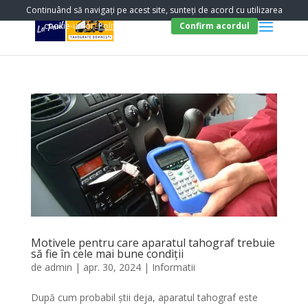
Continuând să navigați pe acest site, sunteți de acord cu utilizarea
cookie-urilor.
Politica Cookies
.
Confirm acordul
Motivele pentru care aparatul tahograf trebuie
să fie în cele mai bune condiții
de
admin
|
apr. 30, 2024
|
Informatii
După cum probabil știi deja, aparatul tahograf este