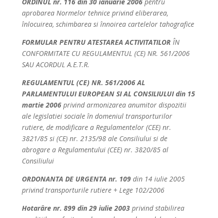
ORDINUL nr. 116 din 30 ianuarie 2006
pentru
aprobarea Normelor tehnice privind eliberarea,
înlocuirea, schimbarea si înnoirea cartelelor tahografice
FORMULAR PENTRU ATESTAREA ACTIVITATILOR
ÎN
CONFORMITATE CU REGULAMENTUL (CE) NR. 561/2006
SAU ACORDUL A.E.T.R.
REGULAMENTUL (CE) NR. 561/2006 AL
PARLAMENTULUI EUROPEAN SI AL CONSILIULUI din 15
martie 2006
privind armonizarea anumitor dispozitii
ale legislatiei sociale în domeniul transporturilor
rutiere, de modificare a Regulamentelor (CEE) nr.
3821/85 si (CE) nr. 2135/98 ale Consiliului si de
abrogare a Regulamentului (CEE) nr. 3820/85 al
Consiliului
ORDONANTA DE URGENTA nr. 109
din 14 iulie 2005
privind transporturile rutiere + Lege 102/2006
Hotarâre nr. 899 din 29 iulie 2003
privind stabilirea