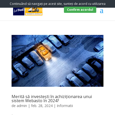
Continuând să navigați pe acest site, sunteți de acord cu utilizarea
cookie-urilor.
Politica Cookies
.
Confirm acordul
Merită să investești în achiziționarea unui
sistem Webasto în 2024?
de
admin
|
feb. 28, 2024
|
Informatii