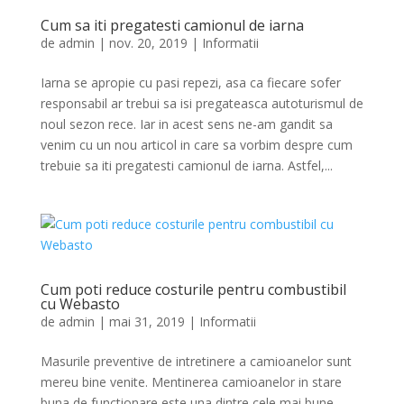
Cum sa iti pregatesti camionul de iarna
de
admin
|
nov. 20, 2019
|
Informatii
Iarna se apropie cu pasi repezi, asa ca fiecare sofer
responsabil ar trebui sa isi pregateasca autoturismul de
noul sezon rece. Iar in acest sens ne-am gandit sa
venim cu un nou articol in care sa vorbim despre cum
trebuie sa iti pregatesti camionul de iarna. Astfel,...
Cum poti reduce costurile pentru combustibil
cu Webasto
de
admin
|
mai 31, 2019
|
Informatii
Masurile preventive de intretinere a camioanelor sunt
mereu bine venite. Mentinerea camioanelor in stare
buna de functionare este una dintre cele mai bune