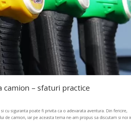
 camion – sfaturi practice
i cu siguranta poate fi privita ca o adevarata aventura. Din fericire,
rului de camion, iar pe aceasta tema ne-am propus sa discutam si noi i