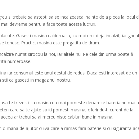
greu si trebuie sa astepti sa se incalzeasca inainte de a pleca la locul 
 mai devreme pentru a face toate aceste lucruri.
 placute. Gasesti masina calduroasa, cu motorul deja incalzit, iar gheat
se topesc. Practic, masina este pregatita de drum.
alzire numit sirocou la noi, iar altele nu. Pe cele din urma poate fi
uranta numeroase.
ina iar consumul este unul destul de redus. Daca esti interesat de un
a stii ca gasesti in magazinul nostru.
oasa te trezesti ca masina nu mai porneste deoarece bateria nu mai 
ten care sa te ajute sa iti pornesti masina, oferindu-ti curent de la
e aceea ar trebui sa ai mereu niste cabluri bune in masina.
ri o mana de ajutor cuiva care a ramas fara baterie si cu siguranta ac