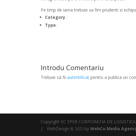
Pe timp de iarna trebuie sa fim prudenti si echipat
Category
:
Type
:
Introdu Comentariu
Trebuie să fii
autentificat
pentru a publica un co
Copyright SC SPER CORPORATIA DE LOGISTICA SR
| WebDesign & SEO by
WebCo Media Agenc