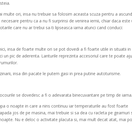
steia.
mai multe ori, insa nu trebuie sa folosim aceasta scuza pentru a ascun
 necesare pentru ca a nu fi surprinsi de venirea iernii, chiar daca este
otarile care nu ar trebui sa-ti lipseasca iarna atunci cand conduci:
ci, insa de foarte multe ori se pot dovedi a fi foarte utile in situatii in
ci un pic de aderenta. Lanturile reprezinta accesoriul care te poate aj
drumurilor.
zinarii, insa din pacate le putem gasi in prea putine autoturisme.
irocourile se dovedesc a fi o adevarata binecuvantare pe timp de iarna
dupa o noapte in care a nins continuu iar temperaturile au fost foarte
zapada jos de pe masina, mai trebuie si sa dea cu racleta pe geamuri s
oapte. Nu e deloc o activitate placuta si, mai mult decat atat, mai po