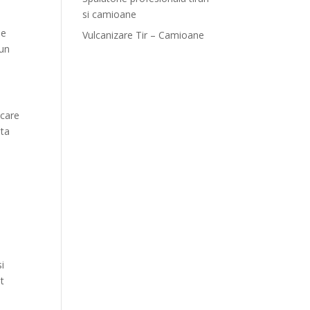
si camioane
de
Vulcanizare Tir – Camioane
 un
 care
uta
.
i
t