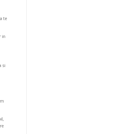
a te
 in
a si
aim
il,
ore