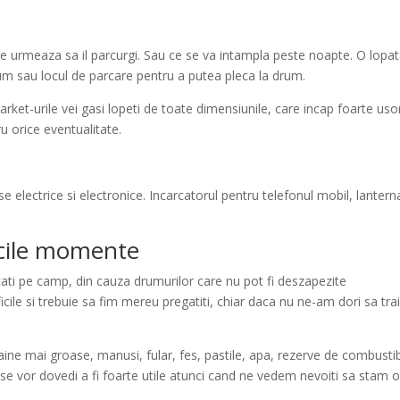
re urmeaza sa il parcurgi. Sau ce se va intampla peste noapte. O lopat
um sau locul de parcare pentru a putea pleca la drum.
rket-urile vei gasi lopeti de toate dimensiunile, care incap foarte usor
u orice eventualitate.
se electrice si electronice. Incarcatorul pentru telefonul mobil, lantern
icile momente
cati pe camp, din cauza drumurilor care nu pot fi deszapezite
cile si trebuie sa fim mereu pregatiti, chiar daca nu ne-am dori sa tr
ine mai groase, manusi, fular, fes, pastile, apa, rezerve de combustib
a se vor dovedi a fi foarte utile atunci cand ne vedem nevoiti sa stam 