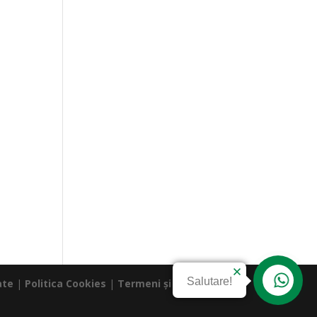
Salutare!
ate
|
Politica Cookies
|
Termeni și Condiții