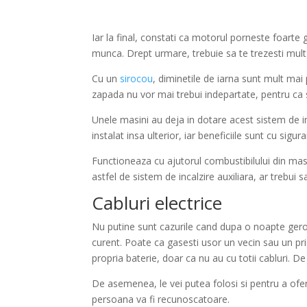
Iar la final, constati ca motorul porneste foarte 
munca. Drept urmare, trebuie sa te trezesti mult
Cu un
sirocou
, diminetile de iarna sunt mult mai
zapada nu vor mai trebui indepartate, pentru ca 
Unele masini au deja in dotare acest sistem de inc
instalat insa ulterior, iar beneficiile sunt cu sig
Functioneaza cu ajutorul combustibilului din mas
astfel de sistem de incalzire auxiliara, ar trebui s
Cabluri electrice
Nu putine sunt cazurile cand dupa o noapte ger
curent. Poate ca gasesti usor un vecin sau un prie
propria baterie, doar ca nu au cu totii cabluri. D
De asemenea, le vei putea folosi si pentru a ofe
persoana va fi recunoscatoare.