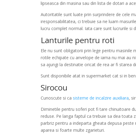
lipseasca din masina sau din lista de dotari a ace
Autoritatile sunt luate prin surprindere de cele 
iresponsabilitatea, ci trebuie sa ne luam masurile
lucru complet normal. Iata care sunt lucrurile si d
Lanturile pentru roti
Ele nu sunt obligatorii prin lege pentru masinile mi
rotile echipate cu anvelope de iarna nu mai au ni
sa ajungi la destinatie oricat de rea ar fi starea 
Sunt disponibile atat in supermarket cat si in ben
Sirocou
Cunoscute si ca
sisteme de incalzire auxiliara
, s
Diminetile pentru soferi pot fi tare chinuitoare 
reduse. Pe langa faptul ca trebuie sa dea toata 
parbriz pentru a indeparta gheata depusa peste n
aparea si foarte multe zgarieturi.