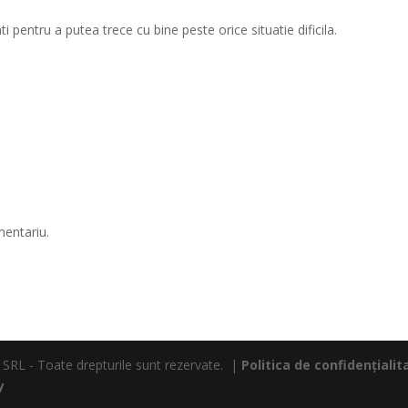
i pentru a putea trece cu bine peste orice situatie dificila.
mentariu.
L - Toate drepturile sunt rezervate. |
Politica de confidențialit
y