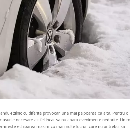
nandu-i zilnic cu diferite provocari una mai palpitanta ca alta. Pentru o
ia masurile necesare astfel incat sa nu apara evenimente nedorite. Un 
iernii este echiparea masinii cu mai multe lucruri care nu ar trebui sa