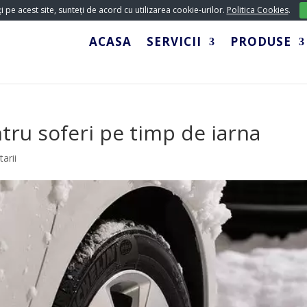
 pe acest site, sunteți de acord cu utilizarea cookie-urilor.
Politica Cookies
.
ACASA
SERVICII
PRODUSE
tru soferi pe timp de iarna
arii