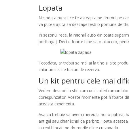
Lopata
Niciodata nu stii ce te asteapta pe drumul pe ca
va putea ajuta sa deszapezesti o portiune de dr
In sezonul rece, la raionul auto din toate superma
portbagaj. Deci e foarte bine sa o ai acolo, pentr
Totodata, ar trebui sa mai ai la tine si alte produ
chiar un set de becuri de rezerva.
Un kit pentru cele mai dif
Vedem deseori la stiri cum unii soferi raman blo
corespunzator. Aceste momente pot fi foarte difi
aceasta experienta.
Asa ca trebuie sa avem mereu la noi o patura, ha
antigel sau chiar lichid de parbriz. Toate aceste
intregi blocati pe drumurile pline cu zapada.