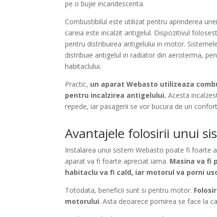
pe o bujie incandescenta.
Combustibilul este utilizat pentru aprinderea unei 
careia este incalzit antigelul. Dispozitivul folos
pentru distribuirea antigelului in motor. Sistemel
distribuie antigelul in radiator din aeroterma, pen
habitaclului.
Practic,
un aparat Webasto utilizeaza combus
pentru incalzirea antigelului.
Acesta incalzes
repede, iar pasagerii se vor bucura de un confort
Avantajele folosirii unui 
Instalarea unui sistem Webasto poate fi foarte av
aparat va fi foarte apreciat iarna.
Masina va fi 
habitaclu va fi cald, iar motorul va porni us
Totodata, beneficii sunt si pentru motor.
Folosi
motorului
. Asta deoarece pornirea se face la cal