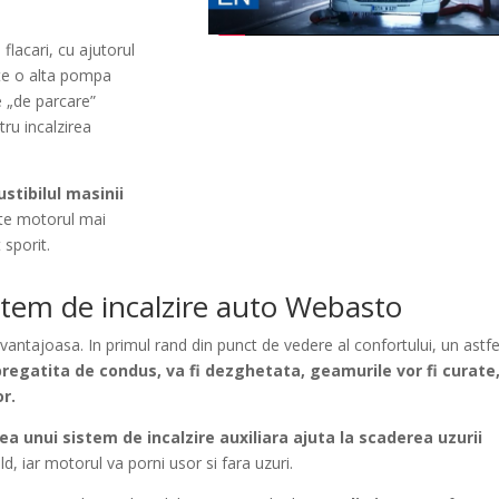
flacari, cu ajutorul
este o alta pompa
e „de parcare”
tru incalzirea
tibilul masinii
te motorul mai
 sporit.
sistem de incalzire auto Webasto
antajoasa. In primul rand din punct de vedere al confortului, un astfe
pregatita de condus, va fi dezghetata, geamurile vor fi curate,
or.
rea unui sistem de incalzire auxiliara ajuta la scaderea uzurii
d, iar motorul va porni usor si fara uzuri.