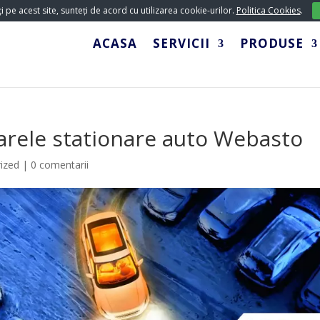
 pe acest site, sunteți de acord cu utilizarea cookie-urilor.
Politica Cookies
.
ACASA
SERVICII
PRODUSE
oarele stationare auto Webasto
ized
|
0 comentarii