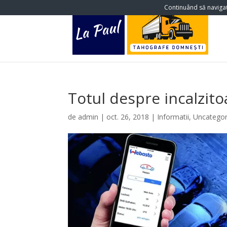
Continuând să navigați
Totul despre incalzit
de
admin
|
oct. 26, 2018
|
Informatii
,
Uncategor