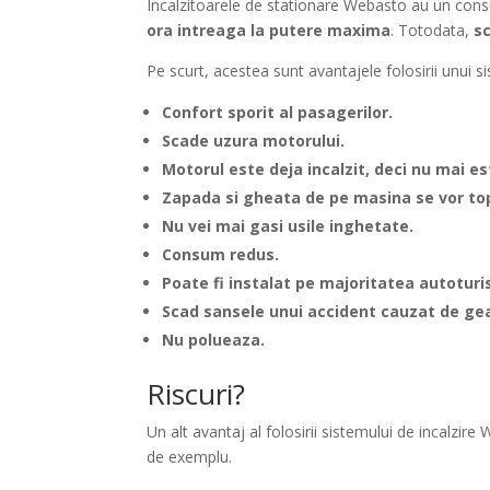
Incalzitoarele de stationare Webasto au un con
ora intreaga la putere maxima
. Totodata,
s
Pe scurt, acestea sunt avantajele folosirii unui s
Confort sporit al pasagerilor.
Scade uzura motorului.
Motorul este deja incalzit, deci nu mai e
Zapada si gheata de pe masina se vor top
Nu vei mai gasi usile inghetate.
Consum redus.
Poate fi instalat pe majoritatea autoturi
Scad sansele unui accident cauzat de g
Nu polueaza.
Riscuri?
Un alt avantaj al folosirii sistemului de incalzire
de exemplu.