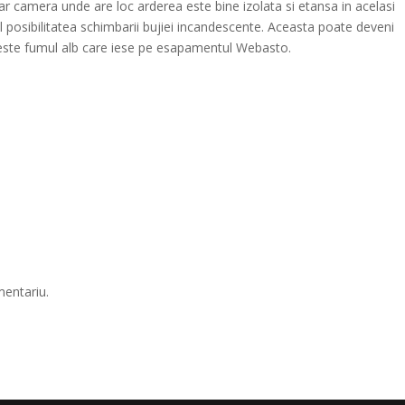
ar camera unde are loc arderea este bine izolata si etansa in acelasi
cul posibilitatea schimbarii bujiei incandescente. Aceasta poate deveni
e este fumul alb care iese pe esapamentul Webasto.
mentariu.