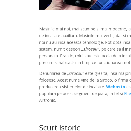
Masinile mai noi, mai scumpe si mai moderne, a
de incalzire auxiliara. Masinile mai vechi, dar si 
noi nu au insa aceasta tehnologie. Pot opta insa
sistem, numit deseori
„sirocou”
, pe care sa il i
personala. Practic, rolul sau este acela de a inca
precum si habitaclul in timp ce functionarea moto
Denumirea de
„sirocou”
este gresita, insa major
folosesc. Acest nume vine de la Siroco, o firma 
producerea sistemelor de incalzire.
Webasto
est
populara pe acest segment de piata, la fel si
Ebe
Airtronic.
Scurt istoric