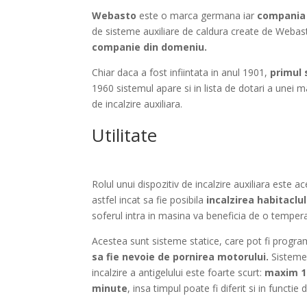
Webasto
este o marca germana iar
compania
de sisteme auxiliare de caldura create de Webas
companie din domeniu.
Chiar daca a fost infiintata in anul 1901,
primul 
1960 sistemul apare si in lista de dotari a unei m
de incalzire auxiliara.
Utilitate
Rolul unui dispozitiv de incalzire auxiliara este a
astfel incat sa fie posibila
incalzirea habitaclul
soferul intra in masina va beneficia de o tempera
Acestea sunt sisteme statice, care pot fi program
sa fie nevoie de pornirea motorului.
Sistemel
incalzire a antigelului este foarte scurt:
maxim 1
minute
, insa timpul poate fi diferit si in functie