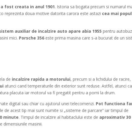
a fost creata in anul 1901
. Istoria sa bogata precum si numarul m
to reprezinta doua motive datorita carora este astazi
cea mai popul
sistem auxiliar de incalzire auto apare abia 1955
pentru autobuz
asini mici.
Porsche
356
este prima masina care s-a bucurat de un si
cela de
incalzire rapida a motorului
, precum si a lichidului de racire,
ui
atunci cand temperaturile din exterior sunt reduse. Astfel, atunci c
tura placuta iar motorul va fi pregatit pentru a porni la drum.
ate digital sau chiar cu ajutorul unei telecomenzi.
Pot functiona fa
e de acest tip mai sunt numite si „sisteme de parcare” iar timpul de
0 minute
. Timpul de incalzire al habitaclului este de
aproximativ 30
 de dimensiunile masinii.