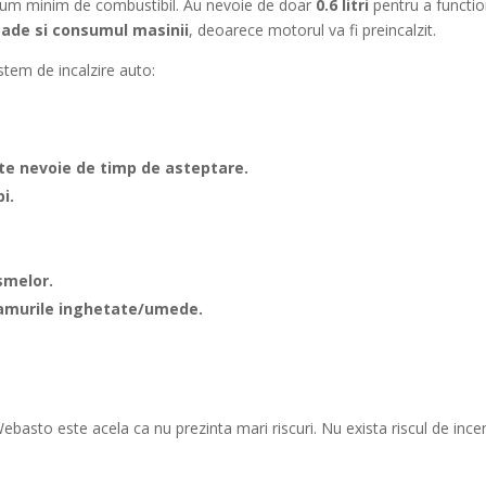
sum minim de combustibil. Au nevoie de doar
0.6 litri
pentru a functi
cade si consumul masinii
, deoarece motorul va fi preincalzit.
istem de incalzire auto:
ste nevoie de timp de asteptare.
i.
smelor.
eamurile inghetate/umede.
 Webasto este acela ca nu prezinta mari riscuri. Nu exista riscul de ince