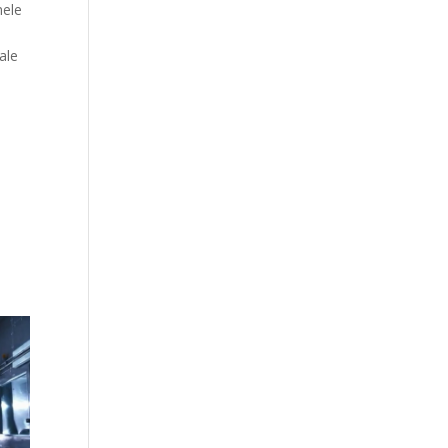
mele
ale