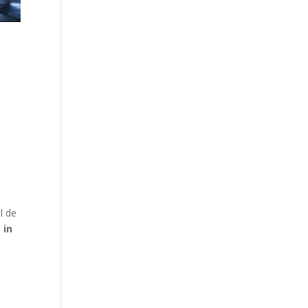
l de
 in