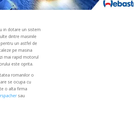
u in dotare un sistem
multe dintre masinile
 pentru un astfel de
nstaleze pe masina
lzi mai rapid motorul
rului este oprita.
itatea romanilor o
care se ocupa cu
e o alta firma
rspacher
sau