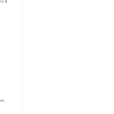
ona
o
ndi,