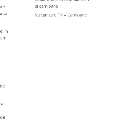
si camioane
are
ara
Vulcanizare Tir – Camioane
e. In
stem
and
ra
 de