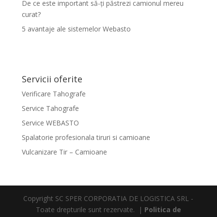
De ce este important să-ți păstrezi camionul mereu
curat?
5 avantaje ale sistemelor Webasto
Servicii oferite
Verificare Tahografe
Service Tahografe
Service WEBASTO
Spalatorie profesionala tiruri si camioane
Vulcanizare Tir – Camioane
Copyright SC SPER CORPORATIA DE LOGISTICA SRL -
Toate drepturile sunt rezervate. |
Politica de