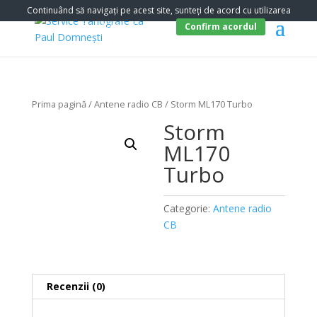
Continuând să navigați pe acest site, sunteți de acord cu utilizarea
cookie-urilor.
Politica Cookies
.
Confirm acordul
Prima pagină
/
Antene radio CB
/ Storm ML170 Turbo
Storm
ML170
Turbo
Categorie:
Antene radio
CB
Recenzii (0)