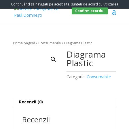
Continuând să navigați pe acest site, sunteți de acord cu utilizarea
cookie-urilor.
Politica Cookies
.
Confirm acordul
Prima pagină
/
Consumabile
/ Diagrama Plastic
Diagrama
Plastic
Categorie:
Consumabile
Recenzii (0)
Recenzii