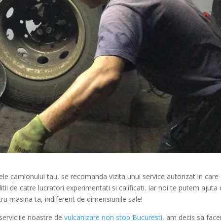
le camionului tau, se recomanda vizita unui service autorizat in care
i de catre lucratori experimentati si calificati. Iar noi te putem ajuta
ru masina ta, indiferent de dimensiunile sale!
serviciile noastre de
vulcanizare non stop Bucuresti
, am decis sa fac