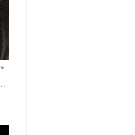
 de
vicii